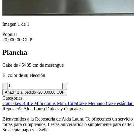
Imagen 1 de 1
Popular
20,000.00 CUP
Plancha
Cake de 45×35 cm de merengue
El color de su elección
Añadir 1 al pedido
·
20,000.00 CUP
Categorías
Cupcakes
Buffe
Mini donus
Mini Torta
Cake Mediano
Cake estándar
Repostería Aida Laura Dulces y Cupcakes
Bienvenidos a la Repostería de Aida Laura. Te ofrecemos un servicio d
tortas para cumpleaños, fiestas,aniversarios o simplemente para darte
Se acepta pago via Zelle