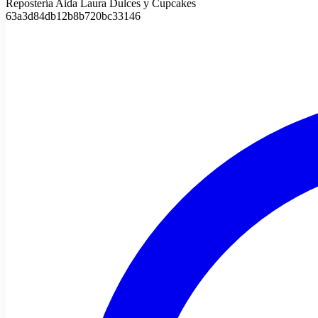
Repostería Aida Laura Dulces y Cupcakes
63a3d84db12b8b720bc33146