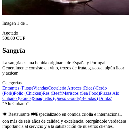
Imagen 1 de 1
Agotado
500.00 CUP
Sangría
La sangría es una bebida originaria de España y Portugal.
Generalmente consiste en vino, trozos de fruta, gaseosa, algún licor
y azúcar.
Categorías
Entrantes (Firsts)
Viandas
Coctelería
Arroces (Rices)
Cerdo
(Pork)
Pollo (Chicken)
Res (Beef)
Mariscos (Sea Food)
Pizzas Alo
Cubano (Gouda)
Spaghettis (Queso Gouda)
Bebidas (Drinks)
"Alo Cubano"
🍽 Restaurante 🍽Especializado en comida criolla e internacional,
con más de seis años de calidad y excelencia, otorgándole verdadera
importancia al servicio y a la satisfacción de nuestros clientes.