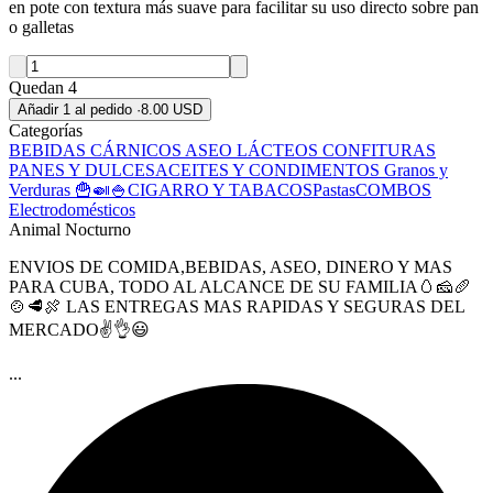
en pote con textura más suave para facilitar su uso directo sobre pan
o galletas
Quedan 4
Añadir 1 al pedido
·
8.00 USD
Categorías
BEBIDAS
CÁRNICOS
ASEO
LÁCTEOS
CONFITURAS
PANES Y DULCES
ACEITES Y CONDIMENTOS
Granos y
Verduras 🍟🍛🍚
CIGARRO Y TABACOS
Pastas
COMBOS
Electrodomésticos
Animal Nocturno
ENVIOS DE COMIDA,BEBIDAS, ASEO, DINERO Y MAS
PARA CUBA, TODO AL ALCANCE DE SU FAMILIA🥚🧀🥖
🍲🥩🍖 LAS ENTREGAS MAS RAPIDAS Y SEGURAS DEL
MERCADO✌️👌😃
...