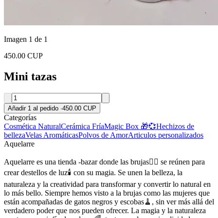
Imagen 1 de 1
450.00 CUP
Mini tazas
Añadir 1 al pedido
·
450.00 CUP
Categorías
Cosmética Natural
Cerámica Fría
Magic Box 🎁💞
Hechizos de
belleza
Velas Aromáticas
Polvos de Amor
Articulos personalizados
Aquelarre
Aquelarre es una tienda -bazar donde las brujas🧙‍♀️ se reúnen para
crear destellos de luz🕯 con su magia. Se unen la belleza, la
naturaleza y la creatividad para transformar y convertir lo natural en
lo más bello. Siempre hemos visto a la brujas como las mujeres que
están acompañadas de gatos negros y escobas🧹, sin ver más allá del
verdadero poder que nos pueden ofrecer. La magia y la naturaleza