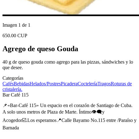
Imagen 1 de 1
650.00 CUP
Agrego de queso Gouda
40 g de queso gouda como agrego para las pizzas, sándwiches y lo
que desee.
Categorías
Cafés
Bebidas
Helados/Postres
Picadera
Coctelería
Tragos
Roturas de
cristalería.
Bar Café 115
📌«Bar-Café 115» Un espacio en el corazón de Santiago de Cuba.
A solo unos metros de Plaza de Marte. Íntimo👁️‍🗨️y
Acogedor☑️.Los esperamos📍Calle Bayamo No.115 entre /Paraíso y
Barnada
...