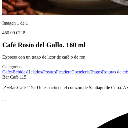
Imagen 1 de 1
450.00 CUP
Café Rosío del Gallo. 160 ml
Expreso con un trago de licor de café o de ron
Categorías
Cafés
Bebidas
Helados/Postres
Picadera
Coctelería
Tragos
Roturas de cris
Bar Café 115
📌«Bar-Café 115» Un espacio en el corazón de Santiago de Cuba. A 
...