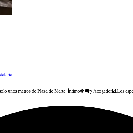
talería.
solo unos metros de Plaza de Marte. Íntimo👁️‍🗨️y Acogedor☑️.Los e