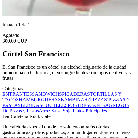
Imagen 1 de 1
Agotado
300.00 CUP
Cóctel San Francisco
El San Francisco es un cóctel sin alcohol originario de la ciudad
homónima en California, cuyos ingredientes son jugos de diversas
frutas
Categorías
ENTRANTES
SANDWICHS
PICADERAS
TORTILLAS Y
TACOS
HAMBURGUESAS
BAMBINAS (PIZZAS)
PIZZAS Y
PASTAS
BEBIDAS
COCTELES
POSTRES
CAFÉS
AGREGOS
De Pizzas y Pastas
Arroz Salsa Soja
Platos Principales
Bar Cafetería Rock Café
Un cafeteria especial donde no solo encontrarás ofertas
gastronómicas y otros productos, sino un lugar en donde no tienes
que pagar por lo que consumes, sino por el tiempo que pasas aqui.