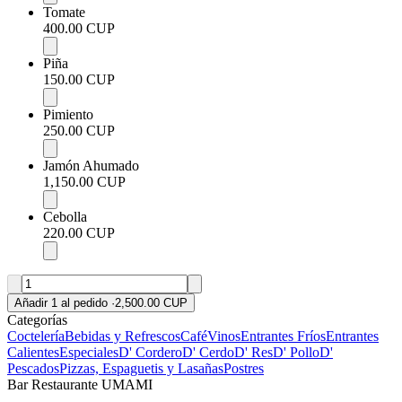
Tomate
400.00 CUP
Piña
150.00 CUP
Pimiento
250.00 CUP
Jamón Ahumado
1,150.00 CUP
Cebolla
220.00 CUP
Añadir 1 al pedido
·
2,500.00 CUP
Categorías
Coctelería
Bebidas y Refrescos
Café
Vinos
Entrantes Fríos
Entrantes
Calientes
Especiales
D' Cordero
D' Cerdo
D' Res
D' Pollo
D'
Pescados
Pizzas, Espaguetis y Lasañas
Postres
Bar Restaurante UMAMI