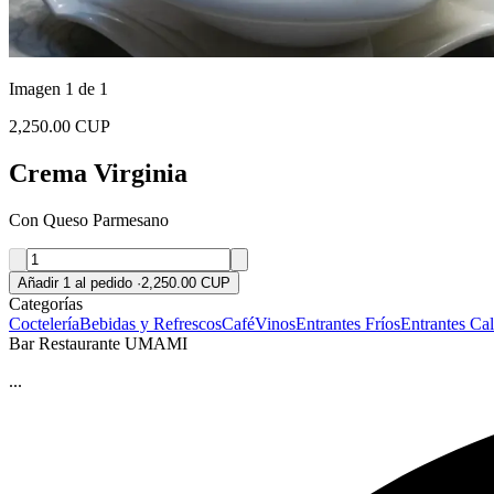
Imagen 1 de 1
2,250.00 CUP
Crema Virginia
Con Queso Parmesano
Añadir 1 al pedido
·
2,250.00 CUP
Categorías
Coctelería
Bebidas y Refrescos
Café
Vinos
Entrantes Fríos
Entrantes Cal
Bar Restaurante UMAMI
...