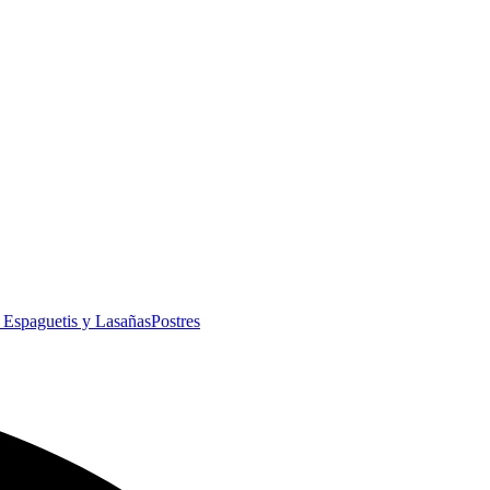
, Espaguetis y Lasañas
Postres