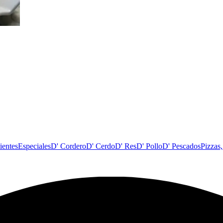
ientes
Especiales
D' Cordero
D' Cerdo
D' Res
D' Pollo
D' Pescados
Pizzas