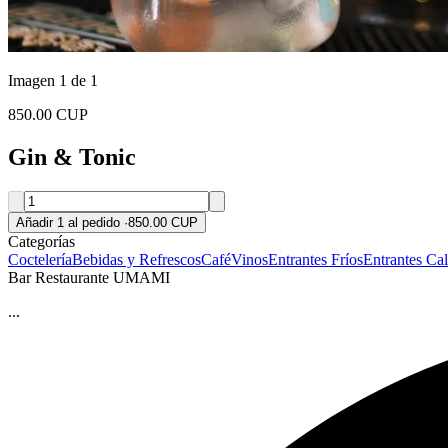
Imagen 1 de 1
850.00 CUP
Gin & Tonic
Añadir 1 al pedido
·
850.00 CUP
Categorías
Coctelería
Bebidas y Refrescos
Café
Vinos
Entrantes Fríos
Entrantes Cal
Bar Restaurante UMAMI
...