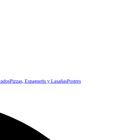
cados
Pizzas, Espaguetis y Lasañas
Postres