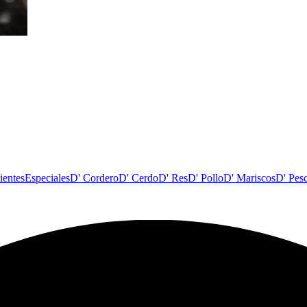
ientes
Especiales
D' Cordero
D' Cerdo
D' Res
D' Pollo
D' Mariscos
D' Pes