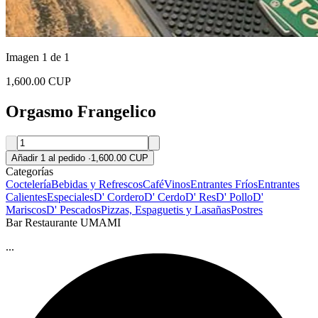
Imagen 1 de 1
1,600.00 CUP
Orgasmo Frangelico
Añadir 1 al pedido
·
1,600.00 CUP
Categorías
Coctelería
Bebidas y Refrescos
Café
Vinos
Entrantes Fríos
Entrantes
Calientes
Especiales
D' Cordero
D' Cerdo
D' Res
D' Pollo
D'
Mariscos
D' Pescados
Pizzas, Espaguetis y Lasañas
Postres
Bar Restaurante UMAMI
...