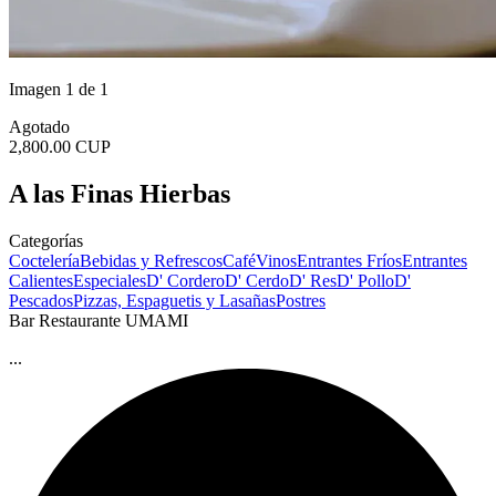
Imagen 1 de 1
Agotado
2,800.00 CUP
A las Finas Hierbas
Categorías
Coctelería
Bebidas y Refrescos
Café
Vinos
Entrantes Fríos
Entrantes
Calientes
Especiales
D' Cordero
D' Cerdo
D' Res
D' Pollo
D'
Pescados
Pizzas, Espaguetis y Lasañas
Postres
Bar Restaurante UMAMI
...