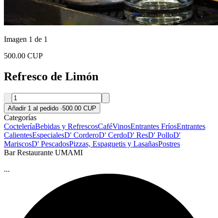
Imagen 1 de 1
500.00 CUP
Refresco de Limón
Añadir 1 al pedido
·
500.00 CUP
Categorías
Coctelería
Bebidas y Refrescos
Café
Vinos
Entrantes Fríos
Entrantes
Calientes
Especiales
D' Cordero
D' Cerdo
D' Res
D' Pollo
D'
Mariscos
D' Pescados
Pizzas, Espaguetis y Lasañas
Postres
Bar Restaurante UMAMI
...