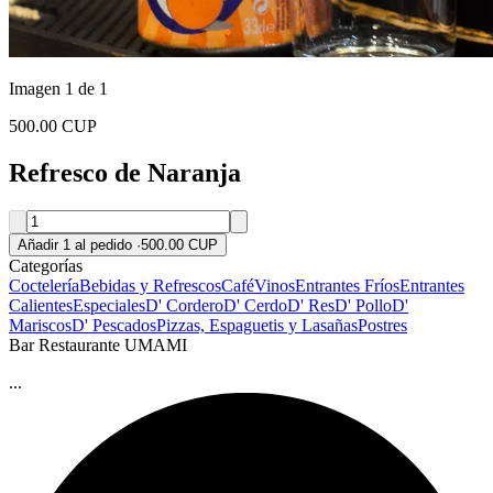
Imagen 1 de 1
500.00 CUP
Refresco de Naranja
Añadir 1 al pedido
·
500.00 CUP
Categorías
Coctelería
Bebidas y Refrescos
Café
Vinos
Entrantes Fríos
Entrantes
Calientes
Especiales
D' Cordero
D' Cerdo
D' Res
D' Pollo
D'
Mariscos
D' Pescados
Pizzas, Espaguetis y Lasañas
Postres
Bar Restaurante UMAMI
...