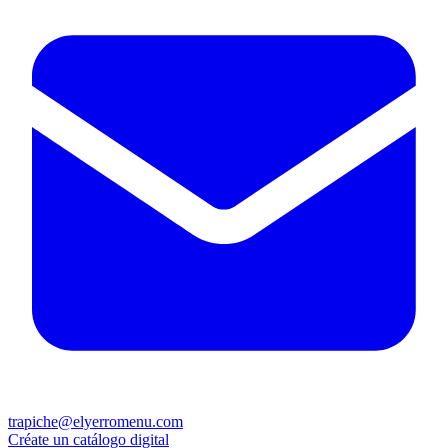
trapiche@elyerromenu.com
Créate un catálogo digital