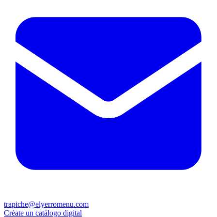
trapiche@elyerromenu.com
Créate un catálogo digital