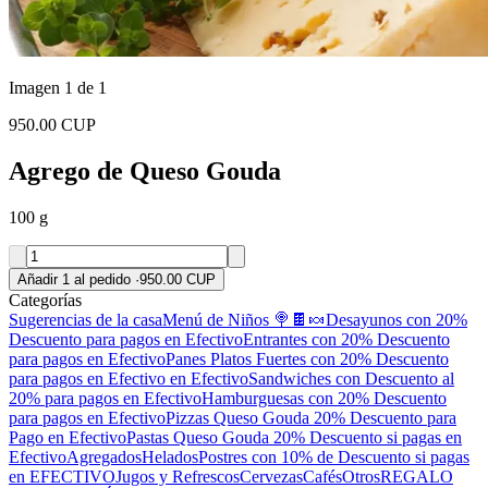
Imagen 1 de 1
950.00 CUP
Agrego de Queso Gouda
100 g
Añadir 1 al pedido
·
950.00 CUP
Categorías
Sugerencias de la casa
Menú de Niños 🍭🍫🍬
Desayunos con 20%
Descuento para pagos en Efectivo
Entrantes con 20% Descuento
para pagos en Efectivo
Panes
Platos Fuertes con 20% Descuento
para pagos en Efectivo en Efectivo
Sandwiches con Descuento al
20% para pagos en Efectivo
Hamburguesas con 20% Descuento
para pagos en Efectivo
Pizzas Queso Gouda 20% Descuento para
Pago en Efectivo
Pastas Queso Gouda 20% Descuento si pagas en
Efectivo
Agregados
Helados
Postres con 10% de Descuento si pagas
en EFECTIVO
Jugos y Refrescos
Cervezas
Cafés
Otros
REGALO