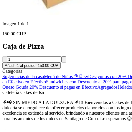
Imagen 1 de 1
150.00 CUP
Caja de Pizza
Añadir 1 al pedido
·
150.00 CUP
Categorías
Sugerencias de la casa
Menú de Niños 🍭🍫🍬
Desayunos con 20% Des
en Efectivo en Efectivo
Sandwiches con Descuento al 20% para pagos
Queso Gouda 20% Descuento si pagas en Efectivo
Agregados
Helado
Cafetería Cakes de Isa
🎉📢 SIN MIEDO A LA DULZURA 🎉!!! Bienvenidos a Cakes de Isa, la jo
dulcería se enorgullece de ofrecer productos elaborados con los ingr
excelencia se extiende al servicio, brindando a nuestros clientes una
para los amantes de los dulces en Santiago de Cuba. Le esperamos 😉
...