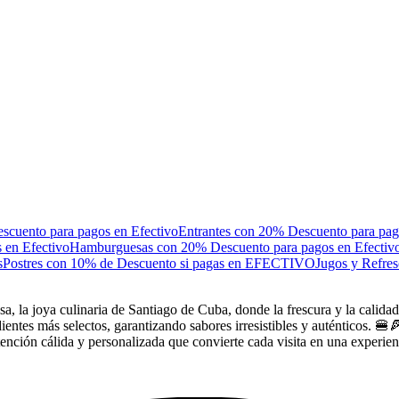
cuento para pagos en Efectivo
Entrantes con 20% Descuento para pag
 en Efectivo
Hamburguesas con 20% Descuento para pagos en Efectiv
s
Postres con 10% de Descuento si pagas en EFECTIVO
Jugos y Refres
ya culinaria de Santiago de Cuba, donde la frescura y la calidad son
edientes más selectos, garantizando sabores irresistibles y auténtico
 atención cálida y personalizada que convierte cada visita en una exper