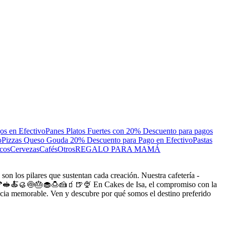
os en Efectivo
Panes
Platos Fuertes con 20% Descuento para pagos
o
Pizzas Queso Gouda 20% Descuento para Pago en Efectivo
Pastas
cos
Cervezas
Cafés
Otros
REGALO PARA MAMÁ
 los pilares que sustentan cada creación. Nuestra cafetería -
s. 🍔🍕🥪🍝🥮🍥🎂🧁🍮🍰🧃🍺🍨 En Cakes de Isa, el compromiso con la
iencia memorable. Ven y descubre por qué somos el destino preferido