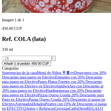
Imagen 1 de 1
450.00 CUP
Ref. COLA (lata)
330 ml
Añadir 1 al pedido
·
450.00 CUP
Categorías
Sugerencias de la casa
Menú de Niños 🍭🍫🍬
Desayunos con 20%
Descuento para pagos en Efectivo
Entrantes con 20% Descuento
para pagos en Efectivo
Panes
Platos Fuertes con 20% Descuento
para pagos en Efectivo en Efectivo
Sandwiches con Descuento al
20% para pagos en Efectivo
Hamburguesas con 20% Descuento
para pagos en Efectivo
Pizzas Queso Gouda 20% Descuento para
Pago en Efectivo
Pastas Queso Gouda 20% Descuento si pagas en
Efectivo
Agregados
Helados
Postres con 10% de Descuento si pagas
en EFECTIVO
Jugos y Refrescos
Cervezas
Cafés
Otros
REGALO