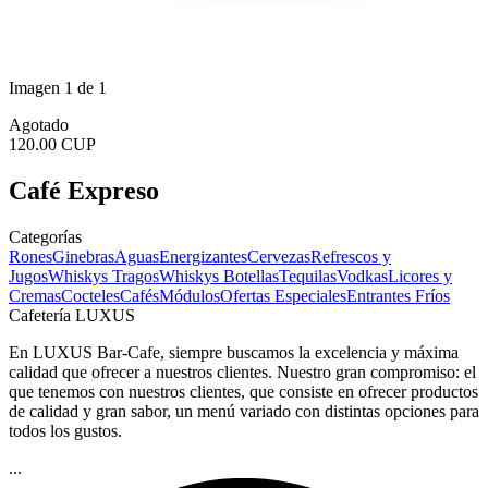
Imagen 1 de 1
Agotado
120.00 CUP
Café Expreso
Categorías
Rones
Ginebras
Aguas
Energizantes
Cervezas
Refrescos y
Jugos
Whiskys Tragos
Whiskys Botellas
Tequilas
Vodkas
Licores y
Cremas
Cocteles
Cafés
Módulos
Ofertas Especiales
Entrantes Fríos
Cafetería LUXUS
En LUXUS Bar-Cafe, siempre buscamos la excelencia y máxima
calidad que ofrecer a nuestros clientes. Nuestro gran compromiso: el
que tenemos con nuestros clientes, que consiste en ofrecer productos
de calidad y gran sabor, un menú variado con distintas opciones para
todos los gustos.
...