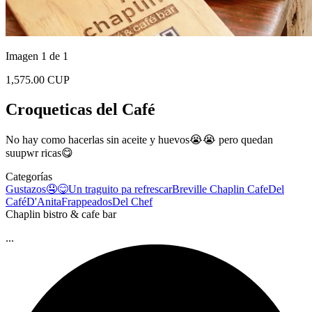
Imagen 1 de 1
1,575.00 CUP
Croqueticas del Café
No hay como hacerlas sin aceite y huevos😭😭 pero quedan
suupwr ricas😋
Categorías
Gustazos🤤😋
Un traguito pa refrescar
Breville Chaplin Cafe
Del
Café
D'Anita
Frappeados
Del Chef
Chaplin bistro & cafe bar
...