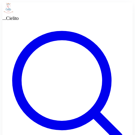
...
Cielito