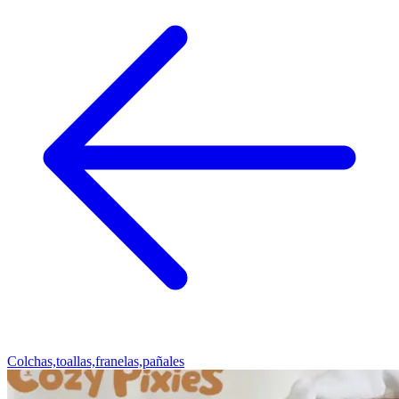
Colchas,toallas,franelas,pañales