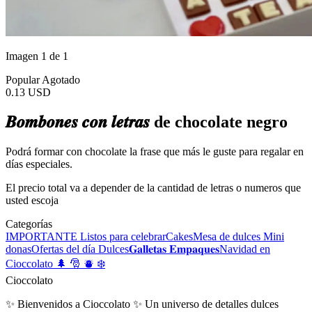
Imagen 1 de 1
Popular
Agotado
0.13 USD
𝑩𝒐𝒎𝒃𝒐𝒏𝒆𝒔 𝒄𝒐𝒏 𝒍𝒆𝒕𝒓𝒂𝒔 de chocolate negro
Podrá formar con chocolate la frase que más le guste para regalar en
días especiales.
El precio total va a depender de la cantidad de letras o numeros que
usted escoja
Categorías
IMPORTANTE
Listos para celebrar
Cakes
Mesa de dulces
Mini
donas
Ofertas del día
Dulces
𝐆𝐚𝐥𝐥𝐞𝐭𝐚𝐬
𝐄𝐦𝐩𝐚𝐪𝐮𝐞𝐬
Navidad en
Cioccolato 🌲 🎅 ⛇ ❄
Cioccolato
✨ Bienvenidos a Cioccolato ✨ Un universo de detalles dulces