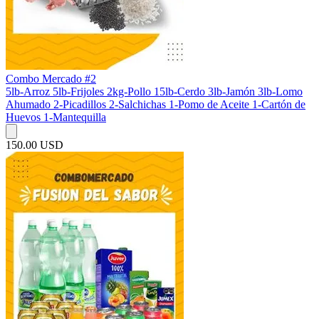
Combo Mercado #2
5lb-Arroz 5lb-Frijoles 2kg-Pollo 15lb-Cerdo 3lb-Jamón 3lb-Lomo
Ahumado 2-Picadillos 2-Salchichas 1-Pomo de Aceite 1-Cartón de
Huevos 1-Mantequilla
150.00 USD