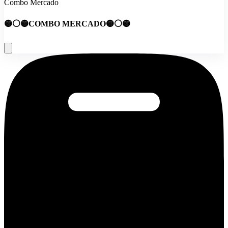
Combo Mercado
🟡⚪🟡COMBO MERCADO🟡⚪🟡