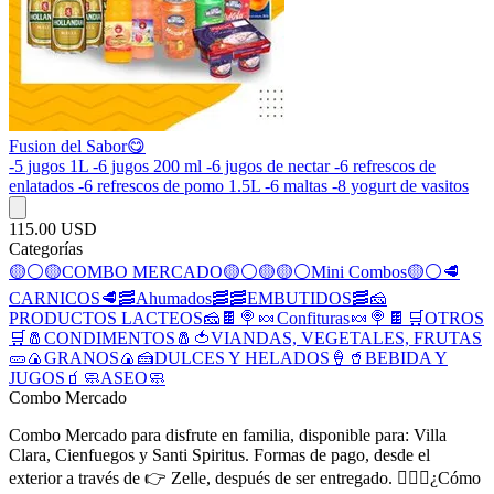
Fusion del Sabor😋
-5 jugos 1L -6 jugos 200 ml -6 jugos de nectar -6 refrescos de
enlatados -6 refrescos de pomo 1.5L -6 maltas -8 yogurt de vasitos
115.00 USD
Categorías
🟡⚪🟡COMBO MERCADO🟡⚪🟡
🟡⚪Mini Combos🟡⚪
🥩
CARNICOS🥩
🥓Ahumados🥓
🥓EMBUTIDOS🥓
🧀
PRODUCTOS LACTEOS🧀
🍫 🍭 🍬 Confituras 🍬 🍭 🍫
🛒OTROS
🛒
🧂CONDIMENTOS🧂
🍅VIANDAS, VEGETALES, FRUTAS
🥒
🍙GRANOS🍙
🍰DULCES Y HELADOS🍦
🥤BEBIDA Y
JUGOS🧃
🧼ASEO🧼
Combo Mercado
Combo Mercado para disfrute en familia, disponible para: Villa
Clara, Cienfuegos y Santi Spiritus. Formas de pago, desde el
exterior a través de 👉 Zelle, después de ser entregado. 🤷🏻‍♂¿Cómo