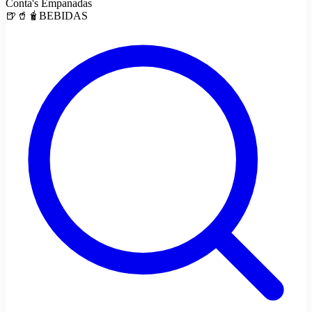
Conta's Empanadas
🍺🥤🧋BEBIDAS