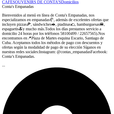
CAFÉ
SOUVENIRS DE CONTA’S
Domicilios
Conta's Empanadas
Bienvenidos al menú en línea de Conta's Empanadas, nos
especializamos en empanadas🥐, además de excelentes ofertas que
incluyen pizzas🍕, sándwiches🥪, piadinas🌮, hamburguesas🍔,
espaguetis🍝y mucho más.Todos los días prestamos servicio a
domicilio 24 horas por los teléfonos 58100499 / 22657565).Nos
encontramos en📍Plaza de Martes esquina Escario, Santiago de
Cuba. Aceptamos todos los métodos de pago con descuentos y
ofertas según la modalidad de pago de su elección Síganos en
nuestras redes sociales:Instagram: @contas_empanadasFacebook:
Conta’s Empanadas.
...