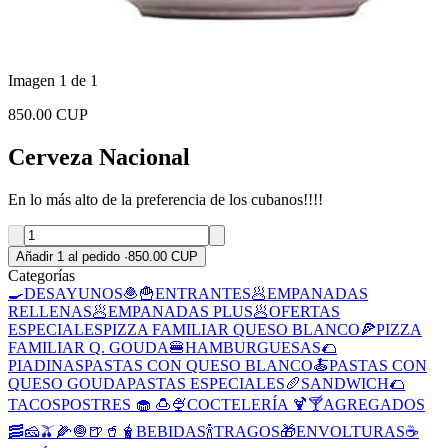
Imagen 1 de 1
850.00 CUP
Cerveza Nacional
En lo más alto de la preferencia de los cubanos!!!!
Añadir 1 al pedido
·
850.00 CUP
Categorías
🍳DESAYUNOS
🧆🍟ENTRANTES
🥟EMPANADAS
RELLENAS
🥟EMPANADAS PLUS
🥟OFERTAS
ESPECIALES
PIZZA FAMILIAR QUESO BLANCO
🍕PIZZA
FAMILIAR Q. GOUDA
🍔HAMBURGUESAS
🌮
PIADINAS
PASTAS CON QUESO BLANCO
🍝PASTAS CON
QUESO GOUDA
PASTAS ESPECIALES
🥖SANDWICH
🌮
TACOS
POSTRES 🧁 🍮🍨
COCTELERÍA 🍹🍸
AGREGADOS
🥓🧀🫒🌽🧅
🍺🥤🧋BEBIDAS
🍾TRAGOS
🎁ENVOLTURAS
☕️