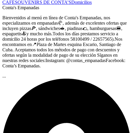
CAFÉ
SOUVENIRS DE CONTA’S
Domicilios
Conta's Empanadas
Bienvenidos al menú en línea de Conta's Empanadas, nos
especializamos en empanadas🥐, además de excelentes ofertas que
incluyen pizzas🍕, sándwiches🥪, piadinas🌮, hamburguesas🍔,
espaguetis🍝y mucho más.Todos los días prestamos servicio a
domicilio 24 horas por los teléfonos 58100499 / 22657565).Nos
encontramos en📍Plaza de Martes esquina Escario, Santiago de
Cuba. Aceptamos todos los métodos de pago con descuentos y
ofertas según la modalidad de pago de su elección Síganos en
nuestras redes sociales:Instagram: @contas_empanadasFacebook:
Conta’s Empanadas.
...