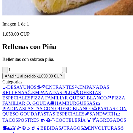
Imagen 1 de 1
1,050.00 CUP
Rellenas con Piña
Rellenitas con sabrosa piña.
Añadir 1 al pedido
·
1,050.00 CUP
Categorías
🍳DESAYUNOS
🧆🍟ENTRANTES
🥟EMPANADAS
RELLENAS
🥟EMPANADAS PLUS
🥟OFERTAS
ESPECIALES
PIZZA FAMILIAR QUESO BLANCO
🍕PIZZA
FAMILIAR Q. GOUDA
🍔HAMBURGUESAS
🌮
PIADINAS
PASTAS CON QUESO BLANCO
🍝PASTAS CON
QUESO GOUDA
PASTAS ESPECIALES
🥖SANDWICH
🌮
TACOS
POSTRES 🧁 🍮🍨
COCTELERÍA 🍹🍸
AGREGADOS
🥓🧀🫒🌽🧅
🍺🥤🧋BEBIDAS
🍾TRAGOS
🎁ENVOLTURAS
☕️