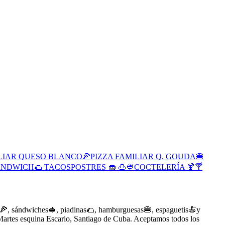
ILIAR QUESO BLANCO
🍕PIZZA FAMILIAR Q. GOUDA
🍔
ANDWICH
🌮 TACOS
POSTRES 🧁 🍮🍨
COCTELERÍA 🍹🍸
s🍕, sándwiches🥪, piadinas🌮, hamburguesas🍔, espaguetis🍝y
artes esquina Escario, Santiago de Cuba. Aceptamos todos los