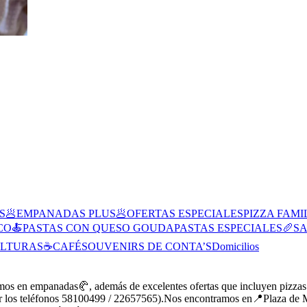
S
🥟EMPANADAS PLUS
🥟OFERTAS ESPECIALES
PIZZA FAM
CO
🍝PASTAS CON QUESO GOUDA
PASTAS ESPECIALES
🥖S
OLTURAS
☕️CAFÉ
SOUVENIRS DE CONTA’S
Domicilios
amos en empanadas🥐, además de excelentes ofertas que incluyen pizza
or los teléfonos 58100499 / 22657565).Nos encontramos en📍Plaza de M