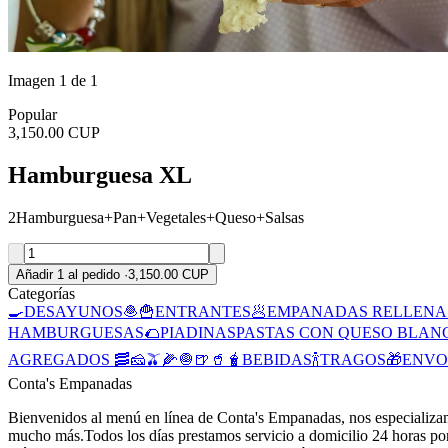
Imagen 1 de 1
Popular
3,150.00 CUP
Hamburguesa XL
2Hamburguesa+Pan+Vegetales+Queso+Salsas
Añadir 1 al pedido
·
3,150.00 CUP
Categorías
🍳DESAYUNOS
🧆🍟ENTRANTES
🥟EMPANADAS RELLENA
HAMBURGUESAS
🌮PIADINAS
PASTAS CON QUESO BLAN
AGREGADOS 🥓🧀🫒🌽🧅
🍺🥤🧋BEBIDAS
🍾TRAGOS
🎁ENV
Conta's Empanadas
Bienvenidos al menú en línea de Conta's Empanadas, nos especializ
mucho más.Todos los días prestamos servicio a domicilio 24 horas p