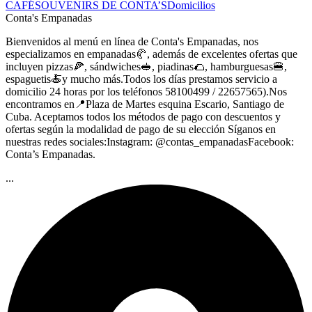
CAFÉ
SOUVENIRS DE CONTA’S
Domicilios
Conta's Empanadas
Bienvenidos al menú en línea de Conta's Empanadas, nos
especializamos en empanadas🥐, además de excelentes ofertas que
incluyen pizzas🍕, sándwiches🥪, piadinas🌮, hamburguesas🍔,
espaguetis🍝y mucho más.Todos los días prestamos servicio a
domicilio 24 horas por los teléfonos 58100499 / 22657565).Nos
encontramos en📍Plaza de Martes esquina Escario, Santiago de
Cuba. Aceptamos todos los métodos de pago con descuentos y
ofertas según la modalidad de pago de su elección Síganos en
nuestras redes sociales:Instagram: @contas_empanadasFacebook:
Conta’s Empanadas.
...