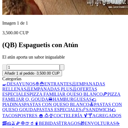
Imagen 1 de 1
3,500.00 CUP
(QB) Espaguetis con Atún
El atún aporta un sabor inigualable
Añadir 1 al pedido
·
3,500.00 CUP
Categorías
🍳DESAYUNOS
🧆🍟ENTRANTES
🥟EMPANADAS
RELLENAS
🥟EMPANADAS PLUS
🥟OFERTAS
ESPECIALES
PIZZA FAMILIAR QUESO BLANCO
🍕PIZZA
FAMILIAR Q. GOUDA
🍔HAMBURGUESAS
🌮
PIADINAS
PASTAS CON QUESO BLANCO
🍝PASTAS CON
QUESO GOUDA
PASTAS ESPECIALES
🥖SANDWICH
🌮
TACOS
POSTRES 🧁 🍮🍨
COCTELERÍA 🍹🍸
AGREGADOS
🥓🧀🫒🌽🧅
🍺🥤🧋BEBIDAS
🍾TRAGOS
🎁ENVOLTURAS
☕️