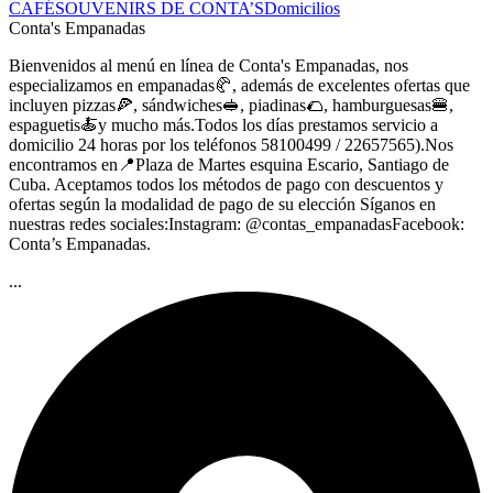
CAFÉ
SOUVENIRS DE CONTA’S
Domicilios
Conta's Empanadas
Bienvenidos al menú en línea de Conta's Empanadas, nos
especializamos en empanadas🥐, además de excelentes ofertas que
incluyen pizzas🍕, sándwiches🥪, piadinas🌮, hamburguesas🍔,
espaguetis🍝y mucho más.Todos los días prestamos servicio a
domicilio 24 horas por los teléfonos 58100499 / 22657565).Nos
encontramos en📍Plaza de Martes esquina Escario, Santiago de
Cuba. Aceptamos todos los métodos de pago con descuentos y
ofertas según la modalidad de pago de su elección Síganos en
nuestras redes sociales:Instagram: @contas_empanadasFacebook:
Conta’s Empanadas.
...