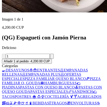
Imagen 1 de 1
4,200.00 CUP
(QG) Espagueti con Jamón Pierna
Delicioso
Añadir 1 al pedido
·
4,200.00 CUP
Categorías
🍳DESAYUNOS
🧆🍟ENTRANTES
🥟EMPANADAS
RELLENAS
🥟EMPANADAS PLUS
🥟OFERTAS
ESPECIALES
PIZZA FAMILIAR QUESO BLANCO
🍕PIZZA
FAMILIAR Q. GOUDA
🍔HAMBURGUESAS
🌮
PIADINAS
PASTAS CON QUESO BLANCO
🍝PASTAS CON
QUESO GOUDA
PASTAS ESPECIALES
🥖SANDWICH
🌮
TACOS
POSTRES 🧁 🍮🍨
COCTELERÍA 🍹🍸
AGREGADOS
🥓🧀🫒🌽🧅
🍺🥤🧋BEBIDAS
🍾TRAGOS
🎁ENVOLTURAS
☕️