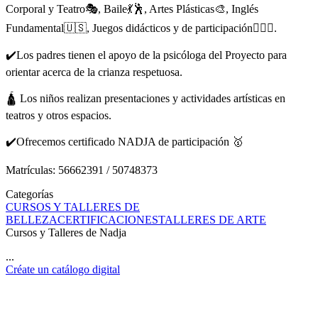
Corporal y Teatro🎭, Baile💃🕺, Artes Plásticas🎨, Inglés
Fundamental🇺🇸, Juegos didácticos y de participación🤹🏻‍♀️.
✔️Los padres tienen el apoyo de la psicóloga del Proyecto para
orientar acerca de la crianza respetuosa.
🛕 Los niños realizan presentaciones y actividades artísticas en
teatros y otros espacios.
✔️Ofrecemos certificado NADJA de participación 🥇
Matrículas: 56662391 / 50748373
Categorías
CURSOS Y TALLERES DE
BELLEZA
CERTIFICACIONES
TALLERES DE ARTE
Cursos y Talleres de Nadja
...
Créate un catálogo digital