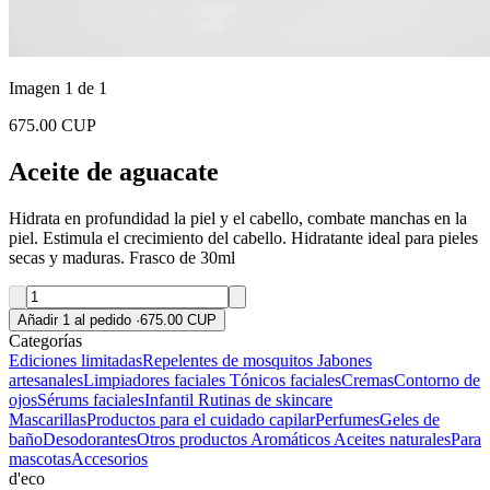
Imagen 1 de 1
675.00 CUP
Aceite de aguacate
Hidrata en profundidad la piel y el cabello, combate manchas en la
piel. Estimula el crecimiento del cabello. Hidratante ideal para pieles
secas y maduras. Frasco de 30ml
Añadir 1 al pedido
·
675.00 CUP
Categorías
Ediciones limitadas
Repelentes de mosquitos
Jabones
artesanales
Limpiadores faciales
Tónicos faciales
Cremas
Contorno de
ojos
Sérums faciales
Infantil
Rutinas de skincare
Mascarillas
Productos para el cuidado capilar
Perfumes
Geles de
baño
Desodorantes
Otros productos
Aromáticos
Aceites naturales
Para
mascotas
Accesorios
d'eco