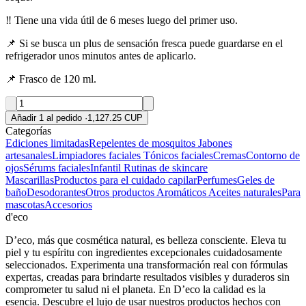
‼️ Tiene una vida útil de 6 meses luego del primer uso.
📌 Si se busca un plus de sensación fresca puede guardarse en el
refrigerador unos minutos antes de aplicarlo.
📌 Frasco de 120 ml.
Añadir 1 al pedido
·
1,127.25 CUP
Categorías
Ediciones limitadas
Repelentes de mosquitos
Jabones
artesanales
Limpiadores faciales
Tónicos faciales
Cremas
Contorno de
ojos
Sérums faciales
Infantil
Rutinas de skincare
Mascarillas
Productos para el cuidado capilar
Perfumes
Geles de
baño
Desodorantes
Otros productos
Aromáticos
Aceites naturales
Para
mascotas
Accesorios
d'eco
D’eco, más que cosmética natural, es belleza consciente. Eleva tu
piel y tu espíritu con ingredientes excepcionales cuidadosamente
seleccionados. Experimenta una transformación real con fórmulas
expertas, creadas para brindarte resultados visibles y duraderos sin
comprometer tu salud ni el planeta. En D’eco la calidad es la
esencia. Descubre el lujo de usar nuestros productos hechos con