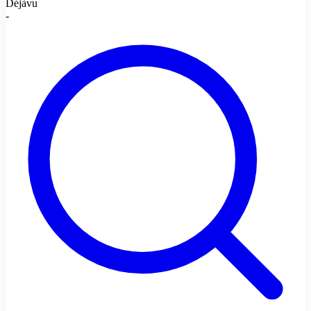
Déjàvu
-