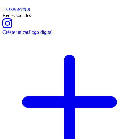
+5358067088
Redes sociales
Créate un catálogo digital