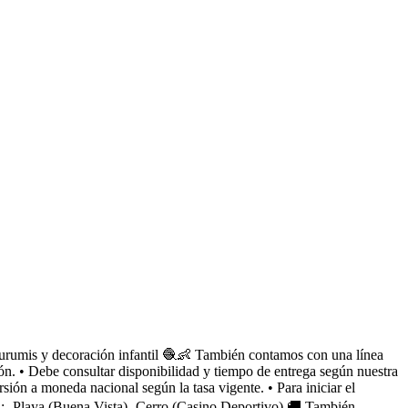
gurumis y decoración infantil 🧶👶 También contamos con una línea
n. • Debe consultar disponibilidad y tiempo de entrega según nuestra
ión a moneda nacional según la tasa vigente. • Para iniciar el
n: -Playa (Buena Vista) -Cerro (Casino Deportivo) 🚚 También