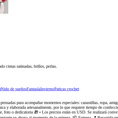
o cintas satinadas, brillos, perlas.
t
Nido de sueños
Fantasía
Invierno
Paticas crochet
 pensadas para acompañar momentos especiales: canastillas, ropa, ami
ca y elaborada artesanalmente, por lo que requiere tiempo de confecció
foto o dedicatoria 🎁 • Los precios están en USD. Se realizará convers
 restante se abona al momento de la entrega. 📦 Entrega 📍 Recogida e