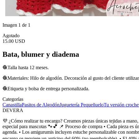
Imagen 1 de 1
Agotado
15.00 USD
Bata, blumer y diadema
🧶Talla hasta 12 meses.
🧶Materiales: Hilo de algodón. Decoración al gusto del cliente utilizand
🧶Etiqueta y bolsa de entrega personalizada.
Categorías
Canastilla
Pasitos de Algodón
Juguetería Pequeñuelo
Tu versión croche
DEVERA
💜 ¿Cómo realizar tu encargo? Creamos piezas únicas tejidas a mano,
especial para mascotas 🐾💕 📌 Proceso de compra • Cada pieza es úni
agenda. • Los amigurumis incluyen estuche personalizable con nombre, 
encargo se requiere un anticipo del 60% (no reembolsable). • El 40%