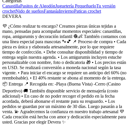
Categorías
Canastilla
Pasitos de Algodón
Juguetería Pequeñuelo
Tu versión
crochet
Nido de sueños
Fantasía
Invierno
Paticas crochet
DEVERA
💜 ¿Cómo realizar tu encargo? Creamos piezas únicas tejidas a
mano, pensadas para acompañar momentos especiales: canastillas,
ropa, amigurumis y decoración infantil 🧶👶 También contamos con
una línea especial para mascotas 🐾💕 📌 Proceso de compra • Cada
pieza es única y elaborada artesanalmente, por lo que requiere
tiempo de confección. • Debe consultar disponibilidad y tiempo de
entrega según nuestra agenda. • Los amigurumis incluyen estuche
personalizable con nombre, foto o dedicatoria 🎁 • Los precios están
en USD. Se realizará conversión a moneda nacional según la tasa
vigente. • Para iniciar el encargo se requiere un anticipo del 60% (no
reembolsable). • El 40% restante se abona al momento de la entrega.
📦 Entrega 📍 Recogida en: -Playa (Buena Vista) -Cerro (Casino
Deportivo) 🚚 También disponible servicio de mensajería (costo
adicional) • En caso de no poder recoger el pedido en la fecha
acordada, deberá abonarse el restante para su resguardo. • Los
pedidos se guardan por un máximo de 30 días. Luego pasarán a la
venta. 💫 Agradecemos la confianza en nuestro trabajo artesanal 💜
Cada creación está hecha con amor y dedicación especialmente para
usted. Gracias por elegir Devera ✨