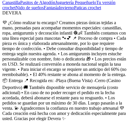
Canastilla
Pasitos de Algodón
Juguetería Pequeñuelo
Tu versión
crochet
Nido de sueños
Fantasía
Invierno
Paticas crochet
DEVERA
💜 ¿Cómo realizar tu encargo? Creamos piezas únicas tejidas a
mano, pensadas para acompañar momentos especiales: canastillas,
ropa, amigurumis y decoración infantil 🧶👶 También contamos con
una línea especial para mascotas 🐾💕 📌 Proceso de compra • Cada
pieza es única y elaborada artesanalmente, por lo que requiere
tiempo de confección. • Debe consultar disponibilidad y tiempo de
entrega según nuestra agenda. • Los amigurumis incluyen estuche
personalizable con nombre, foto o dedicatoria 🎁 • Los precios están
en USD. Se realizará conversión a moneda nacional según la tasa
vigente. • Para iniciar el encargo se requiere un anticipo del 60% (no
reembolsable). • El 40% restante se abona al momento de la entrega.
📦 Entrega 📍 Recogida en: -Playa (Buena Vista) -Cerro (Casino
Deportivo) 🚚 También disponible servicio de mensajería (costo
adicional) • En caso de no poder recoger el pedido en la fecha
acordada, deberá abonarse el restante para su resguardo. • Los
pedidos se guardan por un máximo de 30 días. Luego pasarán a la
venta. 💫 Agradecemos la confianza en nuestro trabajo artesanal 💜
Cada creación está hecha con amor y dedicación especialmente para
usted. Gracias por elegir Devera ✨
...