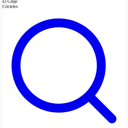
El Güije
Cócteles