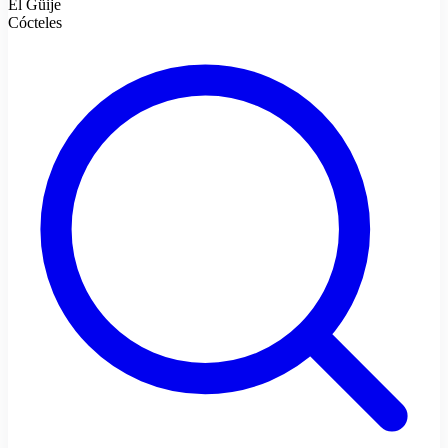
El Güije
Cócteles