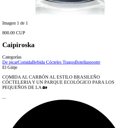
Imagen 1 de 1
800.00 CUP
Caipiroska
Categorías
De picar
Comida
Bebida
Cócteles
Tragos
Botellas
postre
El Güije
COMIDA AL CARBÓN AL ESTILO BRASILEÑO
CÓCTELERIA Y UN PARQUE ECOLÓGICO PARA LOS
PEQUEÑOS DE LA 🏡
...