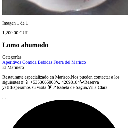
Imagen 1 de 1
1,200.00 CUP
Lomo ahumado
Categorías
Aperitivos
Comida
Bebidas
Fuera del Marisco
El Marinero
Restaurante especializado en Marisco.Nos pueden contactar a los
siguientes #:📱 +5353665808📞 42698184🦀Reserva
ya!!!Esperamos su visita 🦞📍Isabela de Sagua,Villa Clara
...