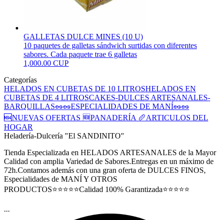
GALLETAS DULCE MINES (10 U)
10 paquetes de galletas sándwich surtidas con diferentes
sabores. Cada paquete trae 6 galletas
1,000.00 CUP
Categorías
HELADOS EN CUBETAS DE 10 LITROS
HELADOS EN
CUBETAS DE 4 LITROS
CAKES-DULCES ARTESANALES-
BARQUILLAS
🥜🥜ESPECIALIDADES DE MANÍ🥜🥜
🆕NUEVAS OFERTAS 🆕
PANADERÍA 🥖
ARTICULOS DEL
HOGAR
Heladería-Dulcería "El SANDINITO"
Tienda Especializada en HELADOS ARTESANALES de la Mayor
Calidad con amplia Variedad de Sabores.Entregas en un máximo de
72h.Contamos además con una gran oferta de DULCES FINOS,
Especialidades de MANÍ Y OTROS
PRODUCTOS⭐⭐⭐⭐⭐Calidad 100% Garantizada⭐⭐⭐⭐⭐
...