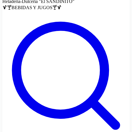
Heladería-Dulcería "El SANDINITO"
🍹🍸BEBIDAS Y JUGOS🍸🍹