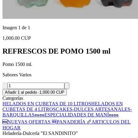
Imagen 1 de 1
1,000.00 CUP
REFRESCOS DE POMO 1500 ml
Pomo 1500 ml.
Sabores Varios
Añadir 1 al pedido
·
1,000.00 CUP
Categorías
HELADOS EN CUBETAS DE 10 LITROS
HELADOS EN
CUBETAS DE 4 LITROS
CAKES-DULCES ARTESANALES-
BARQUILLAS
🥜🥜ESPECIALIDADES DE MANÍ🥜🥜
🆕NUEVAS OFERTAS 🆕
PANADERÍA 🥖
ARTICULOS DEL
HOGAR
Heladería-Dulcería "El SANDINITO"