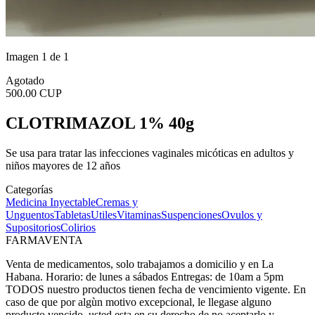
Imagen 1 de 1
Agotado
500.00 CUP
CLOTRIMAZOL 1% 40g
Se usa para tratar las infecciones vaginales micóticas en adultos y
niños mayores de 12 años
Categorías
Medicina Inyectable
Cremas y
Unguentos
Tabletas
Utiles
Vitaminas
Suspenciones
Ovulos y
Supositorios
Colirios
FARMAVENTA
Venta de medicamentos, solo trabajamos a domicilio y en La
Habana. Horario: de lunes a sábados Entregas: de 10am a 5pm
TODOS nuestro productos tienen fecha de vencimiento vigente. En
caso de que por algùn motivo excepcional, le llegase alguno
producto vencido, usted esta en su derecho de no aceptarlo y