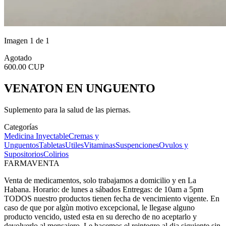
Imagen 1 de 1
Agotado
600.00 CUP
VENATON EN UNGUENTO
Suplemento para la salud de las piernas.
Categorías
Medicina Inyectable
Cremas y
Unguentos
Tabletas
Utiles
Vitaminas
Suspenciones
Ovulos y
Supositorios
Colirios
FARMAVENTA
Venta de medicamentos, solo trabajamos a domicilio y en La
Habana. Horario: de lunes a sábados Entregas: de 10am a 5pm
TODOS nuestro productos tienen fecha de vencimiento vigente. En
caso de que por algùn motivo excepcional, le llegase alguno
producto vencido, usted esta en su derecho de no aceptarlo y
devolverlo al mensajero. Le hacemos el reintegro al dia siguiente sin