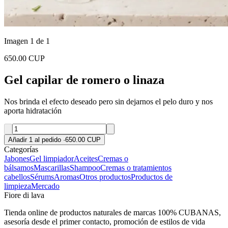
Imagen 1 de 1
650.00 CUP
Gel capilar de romero o linaza
Nos brinda el efecto deseado pero sin dejarnos el pelo duro y nos
aporta hidratación
Añadir 1 al pedido
·
650.00 CUP
Categorías
Jabones
Gel limpiador
Aceites
Cremas o
bálsamos
Mascarillas
Shampoo
Cremas o tratamientos
cabellos
Sérums
Aromas
Otros productos
Productos de
limpieza
Mercado
Fiore di lava
Tienda online de productos naturales de marcas 100% CUBANAS,
asesoría desde el primer contacto, promoción de estilos de vida