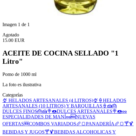
Imagen 1 de 1
Agotado
15.00 EUR
ACEITE DE COCINA SELLADO "1
Litro"
Pomo de 1000 ml
La foto es ilustrativa
Categorías
🍨 HELADOS ARTESANALES (4 LITROS)🍨
🍦HELADOS
ARTESANALES (10 LITROS) Y BARQUILLAS🍦
🍰🎂
DULCES FINOS🎂🍰
🍭🍩DULCES ARTESANALES🍭🍩
🥜
ESPECIALIDADES DE MANÍ🥜
🆕NUEVAS
OFERTAS🆕
COMBOS VARIADOS
🥖🍞PANADERÍA🥖🍞
🍸🍹
BEBIDAS Y JUGOS🍸🍹
BEBIDAS ALCOHOLICAS Y