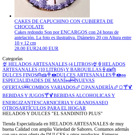
CAKES DE CAPUCHINO CON CUBIERTA DE
CHOCOLATE
Cakes redondo Son por ENCARGOS con 24 horas de
antelación. La foto es ilustrativa. Diámetro 20 cm Altura entre
10 y 12 cm
28.00 EUR
24.00 EUR
Categorías
🍨 HELADOS ARTESANALES (4 LITROS)🍨
🍦HELADOS
ARTESANALES (10 LITROS) Y BARQUILLAS🍦
🍰🎂
DULCES FINOS🎂🍰
🍭🍩DULCES ARTESANALES🍭🍩
🥜
ESPECIALIDADES DE MANÍ🥜
🆕NUEVAS
OFERTAS🆕
COMBOS VARIADOS
🥖🍞PANADERÍA🥖🍞
🍸🍹
BEBIDAS Y JUGOS🍸🍹
BEBIDAS ALCOHOLICAS Y
ENERGIZANTES
CARNICERIA Y GRANOS
ASEO
OTROS
ARTÍCULOS PARA EL HOGAR
HELADOS Y DULCES "EL SANDINITO PLUS"
Tienda Especializada en HELADOS ARTESANALES de muy
buena Calidad con amplia Variedad de Sabores. Contamos además
con una gran oferta de DULCES y otros productos. Entregas