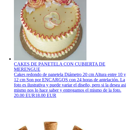
CAKES DE PANETELA CON CUBIERTA DE
MERENGUE
Cakes redondo de panetela Diámetro 20 cm Altura entre 10 y
12 cm Son por ENCARGOS con 24 horas de antelación. La
foto es ilustrativa y puede variar el diseño, pero si la desea asi
mismo nos lo hace saber y entregamos el mismo de la foto.
20.00 EUR
18.00 EUR