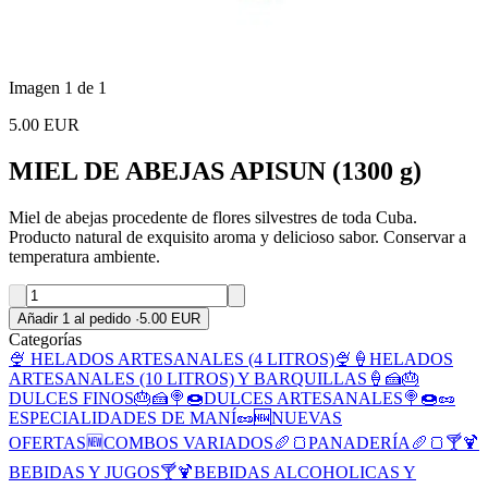
Imagen 1 de 1
5.00 EUR
MIEL DE ABEJAS APISUN (1300 g)
Miel de abejas procedente de flores silvestres de toda Cuba.
Producto natural de exquisito aroma y delicioso sabor. Conservar a
temperatura ambiente.
Añadir 1 al pedido
·
5.00 EUR
Categorías
🍨 HELADOS ARTESANALES (4 LITROS)🍨
🍦HELADOS
ARTESANALES (10 LITROS) Y BARQUILLAS🍦
🍰🎂
DULCES FINOS🎂🍰
🍭🍩DULCES ARTESANALES🍭🍩
🥜
ESPECIALIDADES DE MANÍ🥜
🆕NUEVAS
OFERTAS🆕
COMBOS VARIADOS
🥖🍞PANADERÍA🥖🍞
🍸🍹
BEBIDAS Y JUGOS🍸🍹
BEBIDAS ALCOHOLICAS Y