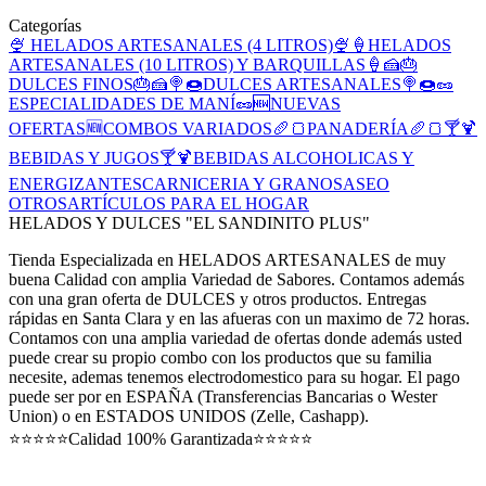
Categorías
🍨 HELADOS ARTESANALES (4 LITROS)🍨
🍦HELADOS
ARTESANALES (10 LITROS) Y BARQUILLAS🍦
🍰🎂
DULCES FINOS🎂🍰
🍭🍩DULCES ARTESANALES🍭🍩
🥜
ESPECIALIDADES DE MANÍ🥜
🆕NUEVAS
OFERTAS🆕
COMBOS VARIADOS
🥖🍞PANADERÍA🥖🍞
🍸🍹
BEBIDAS Y JUGOS🍸🍹
BEBIDAS ALCOHOLICAS Y
ENERGIZANTES
CARNICERIA Y GRANOS
ASEO
OTROS
ARTÍCULOS PARA EL HOGAR
HELADOS Y DULCES "EL SANDINITO PLUS"
Tienda Especializada en HELADOS ARTESANALES de muy
buena Calidad con amplia Variedad de Sabores. Contamos además
con una gran oferta de DULCES y otros productos. Entregas
rápidas en Santa Clara y en las afueras con un maximo de 72 horas.
Contamos con una amplia variedad de ofertas donde además usted
puede crear su propio combo con los productos que su familia
necesite, ademas tenemos electrodomestico para su hogar. El pago
puede ser por en ESPAÑA (Transferencias Bancarias o Wester
Union) o en ESTADOS UNIDOS (Zelle, Cashapp).
⭐⭐⭐⭐⭐Calidad 100% Garantizada⭐⭐⭐⭐⭐
...