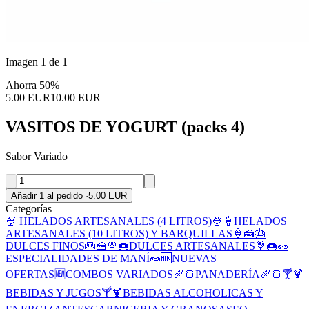
Imagen 1 de 1
Ahorra 50%
5.00 EUR
10.00 EUR
VASITOS DE YOGURT (packs 4)
Sabor Variado
Añadir 1 al pedido
·
5.00 EUR
Categorías
🍨 HELADOS ARTESANALES (4 LITROS)🍨
🍦HELADOS
ARTESANALES (10 LITROS) Y BARQUILLAS🍦
🍰🎂
DULCES FINOS🎂🍰
🍭🍩DULCES ARTESANALES🍭🍩
🥜
ESPECIALIDADES DE MANÍ🥜
🆕NUEVAS
OFERTAS🆕
COMBOS VARIADOS
🥖🍞PANADERÍA🥖🍞
🍸🍹
BEBIDAS Y JUGOS🍸🍹
BEBIDAS ALCOHOLICAS Y