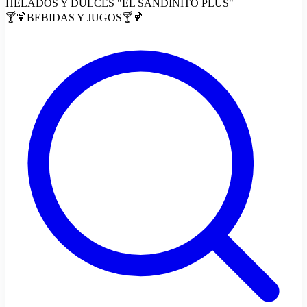
HELADOS Y DULCES "EL SANDINITO PLUS"
🍸🍹BEBIDAS Y JUGOS🍸🍹