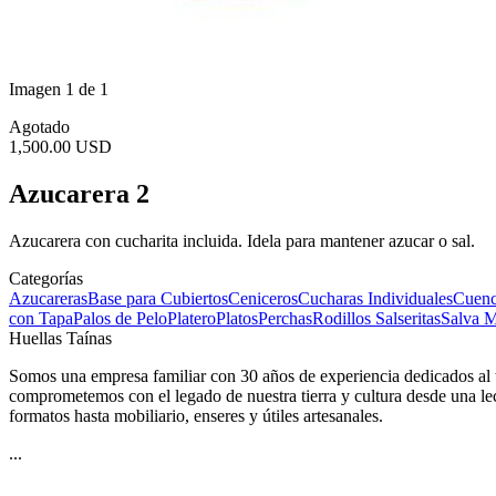
Imagen 1 de 1
Agotado
1,500.00 USD
Azucarera 2
Azucarera con cucharita incluida. Idela para mantener azucar o sal.
Categorías
Azucareras
Base para Cubiertos
Ceniceros
Cucharas Individuales
Cuen
con Tapa
Palos de Pelo
Platero
Platos
Perchas
Rodillos
Salseritas
Salva M
Huellas Taínas
Somos una empresa familiar con 30 años de experiencia dedicados al tra
comprometemos con el legado de nuestra tierra y cultura desde una lec
formatos hasta mobiliario, enseres y útiles artesanales.
...