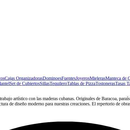
cos
Cajas Organizadoras
Dominoes
Fuentes
Joyeros
Mieleras
Manteca de 
antel
Set de Cubiertos
Sillas
Tequilero
Tablas de Pizza
Tostoneras
Tasas
T
bajo artístico con las maderas cubanas. Originales de Baracoa, paraíso 
tura de diseño moderno para nuestras creaciones. El repertorio de obras