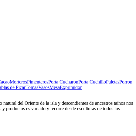
Cacao
Morteros
Pimenteros
Porta Cucharon
Porta Cuchillo
Paletas
Porron
ablas de Picar
Tomas
Vasos
Mesa
Exprimidor
natural del Oriente de la isla y descendientes de ancestros taínos nos
 y productos es variado y recorre desde esculturas de todos los